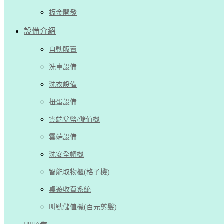
板金開發
設備介紹
自動販賣
洗車設備
洗衣設備
扭蛋設備
雲端兌幣/儲值機
雲端設備
洗安全帽機
智能取物櫃(格子機)
桌遊收費系統
叫號儲值機(百元剪髮)