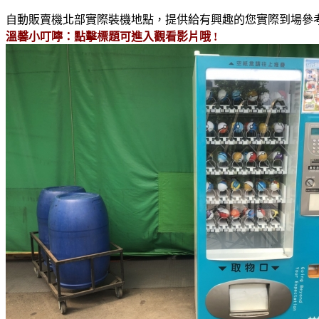
自動販賣機北部實際裝機地點，提供給有興趣的您實際到場參
溫馨小叮嚀：點擊標題可進入觀看影片哦 !