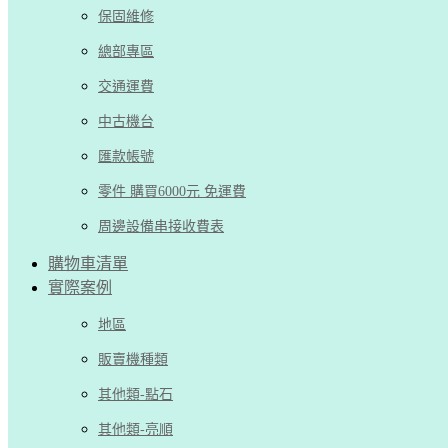
保固維修
總部專區
交通運費
中古機台
匯款帳號
零件 購買6000元 免運費
周邊設備串接收費表
購物車清單
實際案例
地區
販賣機種類
其他類-點石
其他類-亮順