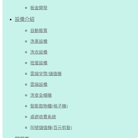
板金開發
設備介紹
自動販賣
洗車設備
洗衣設備
扭蛋設備
雲端兌幣/儲值機
雲端設備
洗安全帽機
智能取物櫃(格子機)
桌遊收費系統
叫號儲值機(百元剪髮)