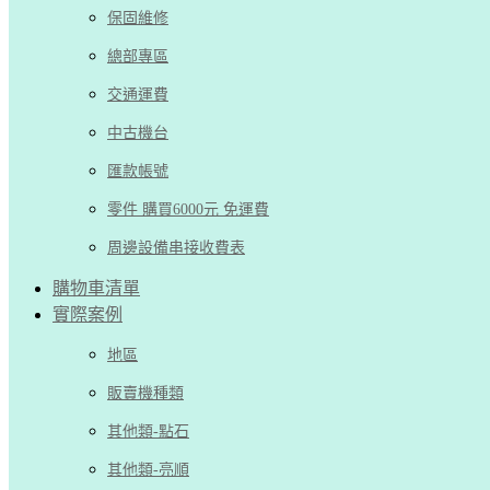
保固維修
總部專區
交通運費
中古機台
匯款帳號
零件 購買6000元 免運費
周邊設備串接收費表
購物車清單
實際案例
地區
販賣機種類
其他類-點石
其他類-亮順