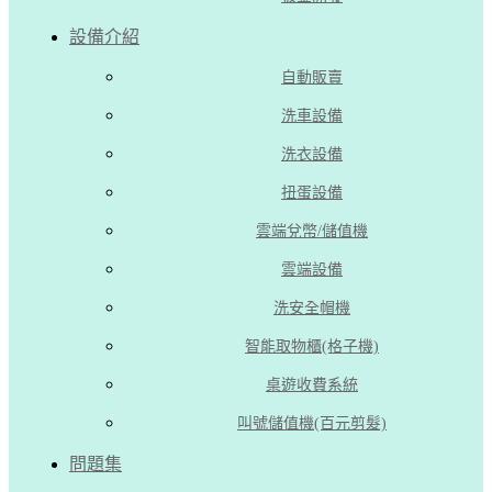
設備介紹
自動販賣
洗車設備
洗衣設備
扭蛋設備
雲端兌幣/儲值機
雲端設備
洗安全帽機
智能取物櫃(格子機)
桌遊收費系統
叫號儲值機(百元剪髮)
問題集