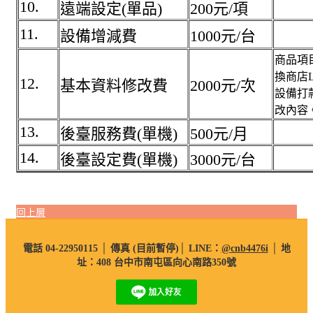
10.
遠端設定(單品)
200元/項
11.
設備增減費
1000元/台
商品項
換商店
12.
基本資料修改費
2000元/次
設備打
改內容
13.
後臺服務費(單機)
500元/月
14.
後臺設定費(單機)
3000元/台
回上層
電話 04-22950115 │ 傳真 (目前暫停)│ LINE：
@cnb4476i
│ 地
址：408 台中市南屯區向心南路350號