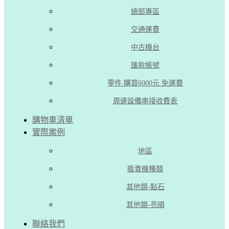
總部專區
交通運費
中古機台
匯款帳號
零件 購買6000元 免運費
周邊設備串接收費表
購物車清單
實際案例
地區
販賣機種類
其他類-點石
其他類-亮順
聯絡我們