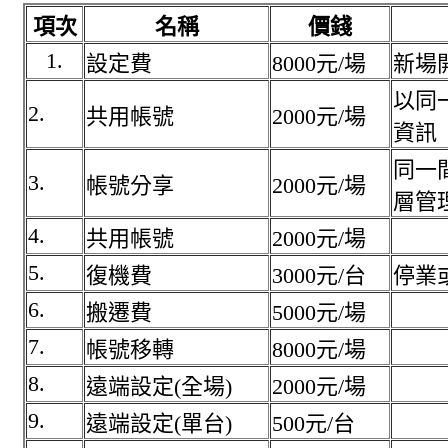
項次
名稱
價錢
1.
設定費
8000元/場
新場
以同
2.
共用帳號
2000元/場
資訊
同一
3.
帳號分享
2000元/場
層管
4.
共用帳號
2000元/場
5.
復機費
3000元/台
停業
6.
搬遷費
5000元/場
7.
帳號移轉
8000元/場
8.
遠端設定(全場)
2000元/場
9.
遠端設定(單台)
500元/台