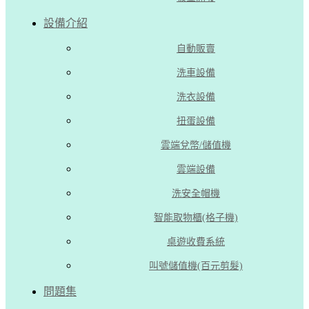
設備介紹
自動販賣
洗車設備
洗衣設備
扭蛋設備
雲端兌幣/儲值機
雲端設備
洗安全帽機
智能取物櫃(格子機)
桌遊收費系統
叫號儲值機(百元剪髮)
問題集