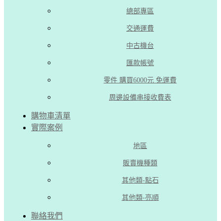
總部專區
交通運費
中古機台
匯款帳號
零件 購買6000元 免運費
周邊設備串接收費表
購物車清單
實際案例
地區
販賣機種類
其他類-點石
其他類-亮順
聯絡我們