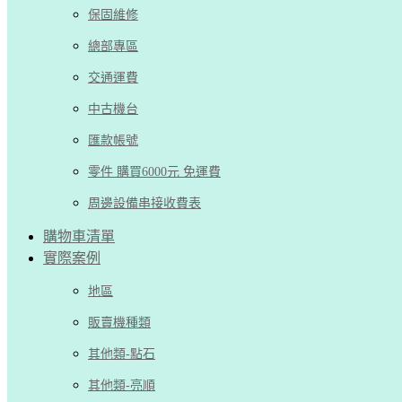
保固維修
總部專區
交通運費
中古機台
匯款帳號
零件 購買6000元 免運費
周邊設備串接收費表
購物車清單
實際案例
地區
販賣機種類
其他類-點石
其他類-亮順