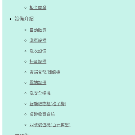
板金開發
設備介紹
自動販賣
洗車設備
洗衣設備
扭蛋設備
雲端兌幣/儲值機
雲端設備
洗安全帽機
智能取物櫃(格子機)
桌遊收費系統
叫號儲值機(百元剪髮)